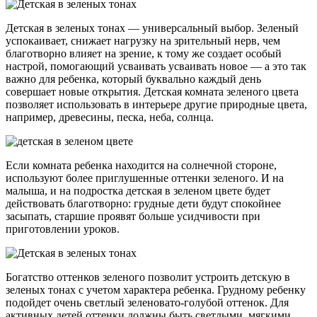
Детская в зеленых тонах
— универсальный выбор. Зеленый
успокаивает, снижает нагрузку на зрительный нерв, чем
благотворно влияет на зрение, к тому же создает особый
настрой, помогающий усваивать усваивать новое — а это так
важно для ребенка, который буквально каждый день
совершает новые открытия.
Детская комната зеленого цвета
позволяет использовать в интерьере другие природные цвета,
например, древесины, песка, неба, солнца.
Если комната ребенка находится на солнечной стороне,
используют более приглушенные оттенки зеленого. И на
малыша, и на подростка
детская в зеленом цвете
будет
действовать благотворно: грудные дети будут спокойнее
засыпать, старшие проявят больше усидчивости при
приготовлении уроков.
Богатство оттенков зеленого позволит устроить
детскую в
зеленых тонах
с учетом характера ребенка. Грудному ребенку
подойдет очень светлый зеленовато-голубой оттенок. Для
активных детей оттенки должны быть светлыми, мягкими.