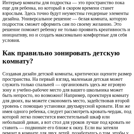
Интерьер комнаты для подростка — это пространство пока
еще для ребенка, но который в скором времени станет
взрослым. Здесь точно будут неуместны гендерные элементы
дизайна. Универсальное решение — белая комната, которую
подросток сможет оформить сам по своему желанию. Это
решение поможет ребенку не только проявить креативность и
инициативу, но и создать максимально комфортные для себя
условия.
Как правильно зонировать детскую
комнату?
Создавая дизайн детской комнаты, критически оцените размер
пространства. На первый взгляд, маленькая детская может
служить только спальней — организовать здесь же игровую
зону и учебно-рабочее место для вашего школьника может
быть непросто, но возможно! Например, проектируя комнату
для двоих, вы можете сэкономить место, задействовав второй
уровень с помощью установки двухъярусной кровати. Или же
имея одного ребенка, следует рассмотреть кровать-чердак, под
которой легко поместится вместительный шкаф или
небольшой диван, а вот стол для уроков лучше под кровать не
ставить — подвиньте его ближе к окну. Если вы затеяли
ремонт в комнате для двух детей, позаботьтесь о том, чтобы у