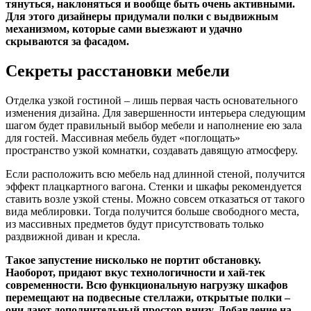
тянуться, наклоняться и вообще быть очень активными.
Для этого дизайнеры придумали полки с выдвижным
механизмом, которые сами выезжают и удачно
скрываются за фасадом.
Секреты расстановки мебели
Отделка узкой гостиной – лишь первая часть основательного
изменения дизайна. Для завершенности интерьера следующим
шагом будет правильный выбор мебели и наполнение ею зала
для гостей. Массивная мебель будет «поглощать»
пространство узкой комнатки, создавать давящую атмосферу.
Если расположить всю мебель над длинной стеной, получится
эффект плацкартного вагона. Стенки и шкафы рекомендуется
ставить возле узкой стены. Можно совсем отказаться от такого
вида меблировки. Тогда получится больше свободного места,
из массивных предметов будут присутствовать только
раздвижной диван и кресла.
Такое запустение нисколько не портит обстановку.
Наоборот, придают вкус технологичности и хай-тек
современности. Всю функциональную нагрузку шкафов
перемещают на подвесные стеллажи, открытые полки –
они дают дополнительный простор внизу. Добавление на