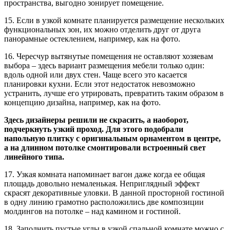
пространства, выгодно зонирует помещение.
15. Если в узкой комнате планируется размещение нескольких
функциональных зон, их можно отделить друг от друга
панорамные остеклением, например, как на фото.
16. Чересчур вытянутые помещения не оставляют хозяевам
выбора – здесь вариант размещения мебели только один:
вдоль одной или двух стен. Чаще всего это касается
планировки кухни. Если этот недостаток невозможно
устранить, лучше его утрировать, превратить таким образом в
концепцию дизайна, например, как на фото.
Здесь дизайнеры решили не скрасить, а наоборот,
подчеркнуть узкий проход. Для этого подобрали
напольную плитку с оригинальным орнаментом в центре,
а на длинном потолке смонтировали встроенный свет
линейного типа.
17. Узкая комната напоминает вагон даже когда ее общая
площадь довольно немаленькая. Неприглядный эффект
скрасят декоративные уловки. В данной просторной гостиной
в одну линию грамотно расположились две композиции
молдингов на потолке – над камином и гостиной.
18. Заполнить пустые углы в узкой спальной комнате можно с