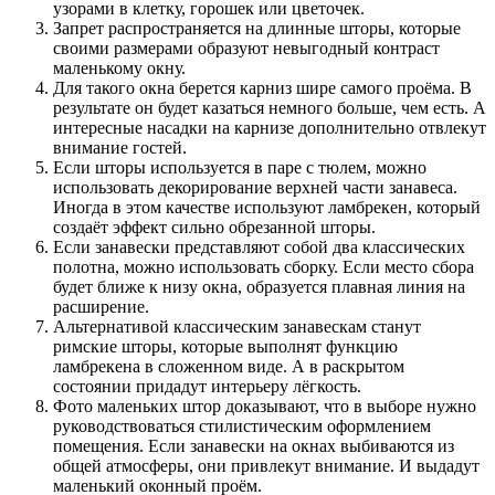
узорами в клетку, горошек или цветочек.
Запрет распространяется на длинные шторы, которые
своими размерами образуют невыгодный контраст
маленькому окну.
Для такого окна берется карниз шире самого проёма. В
результате он будет казаться немного больше, чем есть. А
интересные насадки на карнизе дополнительно отвлекут
внимание гостей.
Если шторы используется в паре с тюлем, можно
использовать декорирование верхней части занавеса.
Иногда в этом качестве используют ламбрекен, который
создаёт эффект сильно обрезанной шторы.
Если занавески представляют собой два классических
полотна, можно использовать сборку. Если место сбора
будет ближе к низу окна, образуется плавная линия на
расширение.
Альтернативой классическим занавескам станут
римские шторы, которые выполнят функцию
ламбрекена в сложенном виде. А в раскрытом
состоянии придадут интерьеру лёгкость.
Фото маленьких штор доказывают, что в выборе нужно
руководствоваться стилистическим оформлением
помещения. Если занавески на окнах выбиваются из
общей атмосферы, они привлекут внимание. И выдадут
маленький оконный проём.