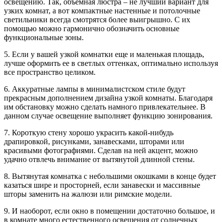
освещению. Так, объемная люстра – не лучший вариант для
узких комнат, а вот компактные настенные и потолочные
светильники всегда смотрятся более выигрышно. С их
помощью можно гармонично обозначить основные
функциональные зоны.
5. Если у вашей узкой комнатки еще и маленькая площадь,
лучше оформить ее в светлых оттенках, оптимально используя
все пространство целиком.
6. Аккуратные лампы в минималистском стиле будут
прекрасным дополнением дизайна узкой комнаты. Благодаря
им обстановку можно сделать намного привлекательнее. В
данном случае освещение выполняет функцию зонирования.
7. Короткую стену хорошо украсить какой-нибудь
драпировкой, рисунками, занавесками, шторами или
красивыми фотографиями. Сделав на ней акцент, можно
удачно отвлечь внимание от вытянутой длинной стены.
8. Вытянутая комнатка с небольшими окошками в конце будет
казаться шире и просторней, если занавески и массивные
шторы заменить на жалюзи или римские модели.
9. И наоборот, если окно в помещении достаточно большое, и
в комнате много естественного освещения от солнечных