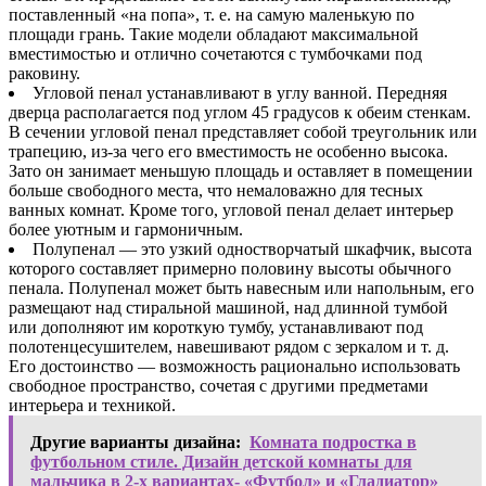
поставленный «на попа», т. е. на самую маленькую по
площади грань. Такие модели обладают максимальной
вместимостью и отлично сочетаются с тумбочками под
раковину.
Угловой пенал устанавливают в углу ванной. Передняя
дверца располагается под углом 45 градусов к обеим стенкам.
В сечении угловой пенал представляет собой треугольник или
трапецию, из-за чего его вместимость не особенно высока.
Зато он занимает меньшую площадь и оставляет в помещении
больше свободного места, что немаловажно для тесных
ванных комнат. Кроме того, угловой пенал делает интерьер
более уютным и гармоничным.
Полупенал — это узкий одностворчатый шкафчик, высота
которого составляет примерно половину высоты обычного
пенала. Полупенал может быть навесным или напольным, его
размещают над стиральной машиной, над длинной тумбой
или дополняют им короткую тумбу, устанавливают под
полотенцесушителем, навешивают рядом с зеркалом и т. д.
Его достоинство — возможность рационально использовать
свободное пространство, сочетая с другими предметами
интерьера и техникой.
Другие варианты дизайна:
Комната подростка в
футбольном стиле. Дизайн детской комнаты для
мальчика в 2-х вариантах- «Футбол» и «Гладиатор»