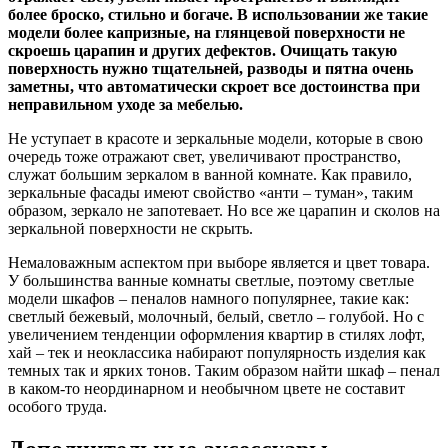
более броско, стильно и богаче. В использовании же такие
модели более капризные, на глянцевой поверхности не
скроешь царапин и других дефектов. Очищать такую
поверхность нужно тщательней, разводы и пятна очень
заметны, что автоматически скроет все достоинства при
неправильном уходе за мебелью.
Не уступает в красоте и зеркальные модели, которые в свою
очередь тоже отражают свет, увеличивают пространство,
служат большим зеркалом в ванной комнате. Как правило,
зеркальные фасады имеют свойство «анти – туман», таким
образом, зеркало не запотевает. Но все же царапин и сколов на
зеркальной поверхности не скрыть.
Немаловажным аспектом при выборе является и цвет товара.
У большинства ванные комнаты светлые, поэтому светлые
модели шкафов – пеналов намного популярнее, такие как:
светлый бежевый, молочный, белый, светло – голубой. Но с
увеличением тенденции оформления квартир в стилях лофт,
хай – тек и неоклассика набирают популярность изделия как
темных так и ярких тонов. Таким образом найти шкаф – пенал
в каком-то неординарном и необычном цвете не составит
особого труда.