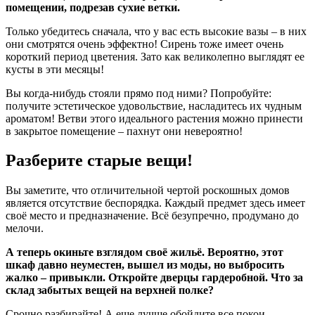
помещении, подрезав сухие ветки.
Только убедитесь сначала, что у вас есть высокие вазы – в них
они смотрятся очень эффектно! Сирень тоже имеет очень
короткий период цветения. Зато как великолепно выглядят ее
кусты в эти месяцы!
Вы когда-нибудь стояли прямо под ними? Попробуйте:
получите эстетическое удовольствие, насладитесь их чудным
ароматом! Ветви этого идеального растения можно принести
в закрытое помещение – пахнут они невероятно!
Разберите старые вещи!
Вы заметите, что отличительной чертой роскошных домов
является отсутствие беспорядка. Каждый предмет здесь имеет
своё место и предназначение. Всё безупречно, продумано до
мелочи.
А теперь окиньте взглядом своё жильё. Вероятно, этот
шкаф давно неуместен, вышел из моды, но выбросить
жалко – привыкли. Откройте дверцы гардеробной. Что за
склад забытых вещей на верхней полке?
Срочно разбирайте! А еще лучше обойдите все покои,