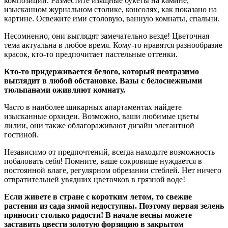
композиции. Разместите изящные букеты на камине,
изысканном журнальном столике, консолях, как показано на
картине. Освежите ими столовую, ванную комнаты, спальни.
Несомненно, они выглядят замечательно везде! Цветочная
тема актуальна в любое время. Кому-то нравятся разнообразие
красок, кто-то предпочитает пастельные оттенки.
Кто-то придерживается белого, который неотразимо
выглядит в любой обстановке. Вазы с белоснежными
тюльпанами оживляют комнату.
Часто в наиболее шикарных апартаментах найдете
изысканные орхидеи. Возможно, ваши любимые цветы
лилии, они также облагораживают дизайн элегантной
гостиной.
Независимо от предпочтений, всегда находите возможность
побаловать себя! Помните, ваше сокровище нуждается в
постоянной влаге, регулярном обрезании стеблей. Нет ничего
отвратительней увядших цветочков в грязной воде!
Если живете в стране с коротким летом, то свежие
растения из сада зимой недоступны. Поэтому первая зелень
приносит столько радости! В начале весны можете
заставить цвести золотую форзицию в закрытом