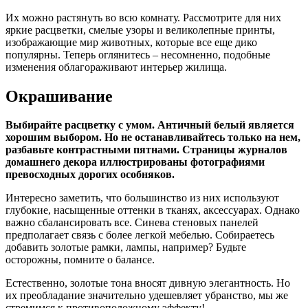
Их можно растянуть во всю комнату. Рассмотрите для них
яркие расцветки, смелые узоры и великолепные принты,
изображающие мир животных, которые все еще дико
популярны. Теперь оглянитесь – несомненно, подобные
изменения облагораживают интерьер жилища.
Окрашивание
Выбирайте расцветку с умом. Античный белый является
хорошим выбором. Но не останавливайтесь только на нем,
разбавьте контрастными пятнами. Страницы журналов
домашнего декора иллюстрированы фотографиями
превосходных дорогих особняков.
Интересно заметить, что большинство из них используют
глубокие, насыщенные оттенки в тканях, аксессуарах. Однако
важно сбалансировать все. Синева стеновых панелей
предполагает связь с более легкой мебелью. Собираетесь
добавить золотые рамки, лампы, например? Будьте
осторожны, помните о балансе.
Естественно, золотые тона вносят дивную элегантность. Но
их преобладание значительно удешевляет убранство, мы же
стремимся к противоположному эффекту!