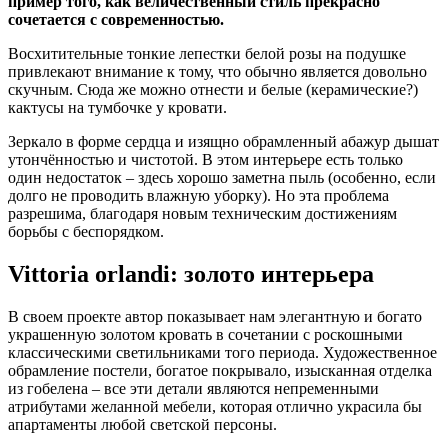
пример того, как величественный стиль прекрасно
сочетается с современностью.
Восхитительные тонкие лепестки белой розы на подушке
привлекают внимание к тому, что обычно является довольно
скучным. Сюда же можно отнести и белые (керамические?)
кактусы на тумбочке у кровати.
Зеркало в форме сердца и изящно обрамленный абажур дышат
утончённостью и чистотой. В этом интерьере есть только
один недостаток – здесь хорошо заметна пыль (особенно, если
долго не проводить влажную уборку). Но эта проблема
разрешима, благодаря новым техническим достижениям
борьбы с беспорядком.
Vittoria orlandi: золото интерьера
В своем проекте автор показывает нам элегантную и богато
украшенную золотом кровать в сочетании с роскошными
классическими светильниками того периода. Художественное
обрамление постели, богатое покрывало, изысканная отделка
из гобелена – все эти детали являются непременными
атрибутами желанной мебели, которая отлично украсила бы
апартаменты любой светской персоны.