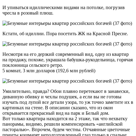
И упиваться идиллическими видами на потолке, погрузив
чресла в розовый плюш.
Кстати, об идиллии. Пора посетить ЖК на Красной Пресне.
Несмотря на его дерзкий современный вид, одну из квартир
на продажу, похоже, украшала бабушка-рукодельница, горячая
поклонница сельского ретро.
5 комнат, 3 млн долларов (192,6 млн рублей)
Умилительно, правда? Обои плавно перетекают в занавески,
диванную обивку и чехлы подушек, а если вы не готовы
изучать под лупой все детали узора, то уж точно заметите их в
картинках на стене. В описании сказано, что из окон
открывается прекрасный вид на парк и Белый дом.
Вот только квартира находится на 2 этаже, так что нехватку
панорамы, видимо, решили компенсировать «английской
пасторалью». Впрочем, будем честны. Отчаянные цветочные
принты кошмарят неподготовленный глаз только в спальне.