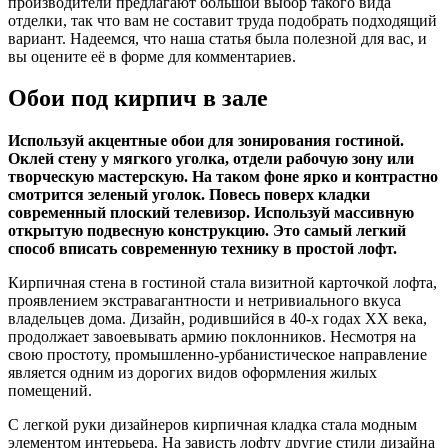
производители предлагают большой выбор такого вида
отделки, так что вам не составит труда подобрать подходящий
вариант. Надеемся, что наша статья была полезной для вас, и
вы оцените её в форме для комментариев.
Обои под кирпич в зале
Используй акцентные обои для зонирования гостиной.
Оклей стену у мягкого уголка, отдели рабочую зону или
творческую мастерскую. На таком фоне ярко и контрастно
смотрится зеленый уголок. Повесь поверх кладки
современный плоский телевизор. Используй массивную
открытую подвесную конструкцию. Это самый легкий
способ вписать современную технику в простой лофт.
Кирпичная стена в гостиной стала визитной карточкой лофта,
проявлением экстравагантности и нетривиального вкуса
владельцев дома. Дизайн, родившийся в 40-х годах XX века,
продолжает завоевывать армию поклонников. Несмотря на
свою простоту, промышленно-урбанистическое направление
является одним из дорогих видов оформления жилых
помещений.
С легкой руки дизайнеров кирпичная кладка стала модным
элементом интерьера. На зависть лофту другие стили дизайна