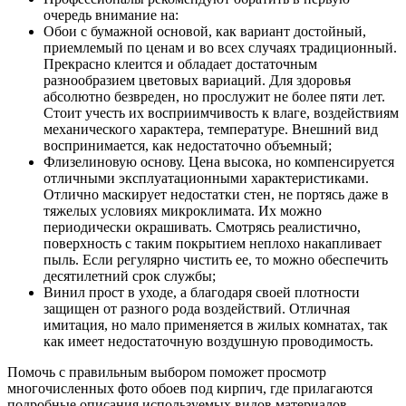
очередь внимание на:
Обои с бумажной основой, как вариант достойный,
приемлемый по ценам и во всех случаях традиционный.
Прекрасно клеится и обладает достаточным
разнообразием цветовых вариаций. Для здоровья
абсолютно безвреден, но прослужит не более пяти лет.
Стоит учесть их восприимчивость к влаге, воздействиям
механического характера, температуре. Внешний вид
воспринимается, как недостаточно объемный;
Флизелиновую основу. Цена высока, но компенсируется
отличными эксплуатационными характеристиками.
Отлично маскирует недостатки стен, не портясь даже в
тяжелых условиях микроклимата. Их можно
периодически окрашивать. Смотрясь реалистично,
поверхность с таким покрытием неплохо накапливает
пыль. Если регулярно чистить ее, то можно обеспечить
десятилетний срок службы;
Винил прост в уходе, а благодаря своей плотности
защищен от разного рода воздействий. Отличная
имитация, но мало применяется в жилых комнатах, так
как имеет недостаточную воздушную проводимость.
Помочь с правильным выбором поможет просмотр
многочисленных фото обоев под кирпич, где прилагаются
подробные описания используемых видов материалов.