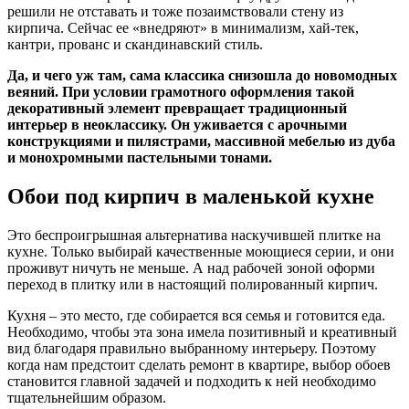
решили не отставать и тоже позаимствовали стену из
кирпича. Сейчас ее «внедряют» в минимализм, хай-тек,
кантри, прованс и скандинавский стиль.
Да, и чего уж там, сама классика снизошла до новомодных
веяний. При условии грамотного оформления такой
декоративный элемент превращает традиционный
интерьер в неоклассику. Он уживается с арочными
конструкциями и пилястрами, массивной мебелью из дуба
и монохромными пастельными тонами.
Обои под кирпич в маленькой кухне
Это беспроигрышная альтернатива наскучившей плитке на
кухне. Только выбирай качественные моющиеся серии, и они
проживут ничуть не меньше. А над рабочей зоной оформи
переход в плитку или в настоящий полированный кирпич.
Кухня – это место, где собирается вся семья и готовится еда.
Необходимо, чтобы эта зона имела позитивный и креативный
вид благодаря правильно выбранному интерьеру. Поэтому
когда нам предстоит сделать ремонт в квартире, выбор обоев
становится главной задачей и подходить к ней необходимо
тщательнейшим образом.