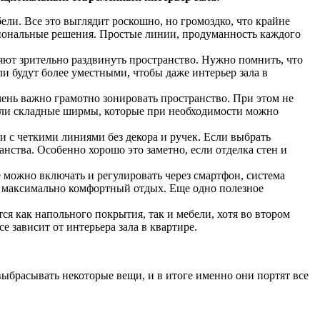
ли. Все это выглядит роскошно, но громоздко, что крайне
ациональные решения. Простые линии, продуманность каждого
яют зрительно раздвинуть пространство. Нужно помнить, что
 будут более уместными, чтобы даже интерьер зала в
 очень важно грамотно зонировать пространство. При этом не
 или складные ширмы, которые при необходимости можно
и с четкими линиями без декора и ручек. Если выбрать
нства. Особенно хорошо это заметно, если отделка стен и
ожно включать и регулировать через смартфон, система
ь максимально комфортный отдых. Еще одно полезное
я как напольного покрытия, так и мебели, хотя во втором
 зависит от интерьера зала в квартире.
 выбрасывать некоторые вещи, и в итоге именно они портят все