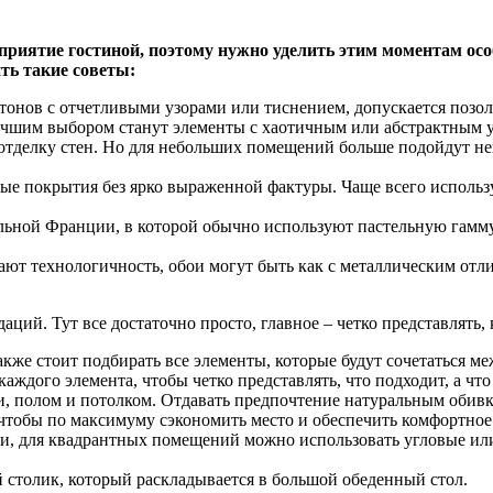
риятие гостиной, поэтому нужно уделить этим моментам особ
ть такие советы:
тонов с отчетливыми узорами или тиснением, допускается позол
учшим выбором станут элементы с хаотичным или абстрактным уз
 отделку стен. Но для небольших помещений больше подойдут н
е покрытия без ярко выраженной фактуры. Чаще всего использу
ьной Франции, в которой обычно используют пастельную гамму 
ют технологичность, обои могут быть как с металлическим отл
ций. Тут все достаточно просто, главное – четко представлять,
же стоит подбирать все элементы, которые будут сочетаться меж
ждого элемента, чтобы четко представлять, что подходит, а что 
, полом и потолком. Отдавать предпочтение натуральным обивк
чтобы по максимуму сэкономить место и обеспечить комфортное
ли, для квадрантных помещений можно использовать угловые ил
 столик, который раскладывается в большой обеденный стол.