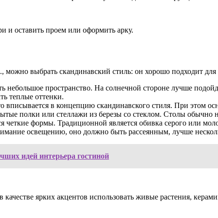
ри и оставить проем или оформить арку.
м., можно выбрать скандинавский стиль: он хорошо подходит для
ь небольшое пространство. На солнечной стороне лучше подойду
ть теплые оттенки.
то вписывается в концепцию скандинавского стиля. При этом о
рытые полки или стеллажи из березы со стеклом. Столы обычно 
я четкие формы. Традиционной является обивка серого или моло
имание освещению, оно должно быть рассеянным, лучше нескольк
учших идей интерьера гостиной
в качестве ярких акцентов использовать живые растения, керами