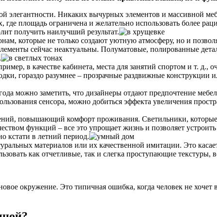
ой элегантности. Никаких вычурных элементов и массивной мебе
ах, где площадь ограничена и желательно использовать более р
олит получить наилучший результат.
онам, которые не только создают уютную атмосферу, но и позвол
ементы сейчас неактуальны. Полуматовые, полированные детали
.
пример, в качестве кабинета, места для занятий спортом и т. д.,
одки, гораздо разумнее – прозрачные раздвижные конструкции
года можно заметить, что дизайнеры отдают предпочтение мебел
льзования сенсора, можно добиться эффекта увеличения простра
ений, повышающий комфорт проживания. Светильники, которые м
ством функций – все это упрощает жизнь и позволяет устроит
но кстати в летний период.
уральных материалов или их качественной имитации. Это касаетс
зовать как отчетливые, так и слегка проступающие текстуры, все
 новое окружение. Это типичная ошибка, когда человек не хочет
иной?