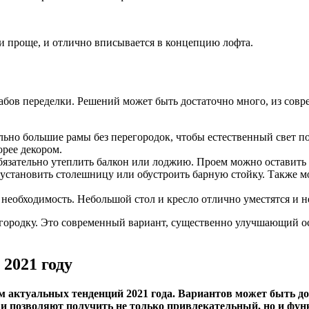
и проще, и отлично вписывается в концепцию лофта.
табов переделки. Решений может быть достаточно много, из со
льно большие рамы без перегородок, чтобы естественный свет по
орее декором.
 обязательно утеплить балкон или лоджию. Проем можно оставит
о установить столешницу или обустроить барную стойку. Также м
 необходимость. Небольшой стол и кресло отлично уместятся и н
городку. Это современный вариант, существенно улучшающий о
 2021 году
 актуальных тенденций 2021 года. Вариантов может быть до
 и позволяют получить не только привлекательный, но и фу