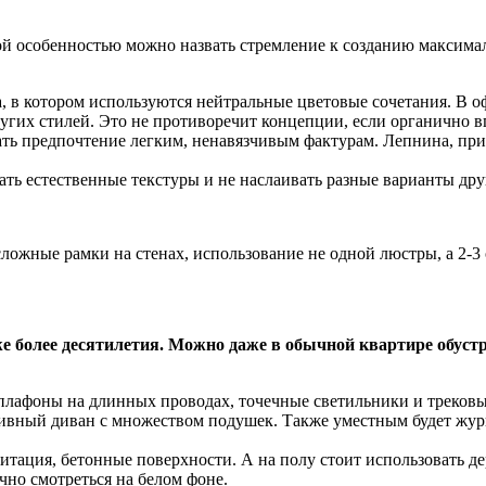
ой особенностью можно назвать стремление к созданию максимал
 в котором используются нейтральные цветовые сочетания. В 
угих стилей. Это не противоречит концепции, если органично в
ать предпочтение легким, ненавязчивым фактурам. Лепнина, прич
ь естественные текстуры и не наслаивать разные варианты друг
ожные рамки на стенах, использование не одной люстры, а 2-3
же более десятилетия. Можно даже в обычной квартире обуст
 плафоны на длинных проводах, точечные светильники и трековы
вный диван с множеством подушек. Также уместным будет журн
итация, бетонные поверхности. А на полу стоит использовать д
чно смотреться на белом фоне.