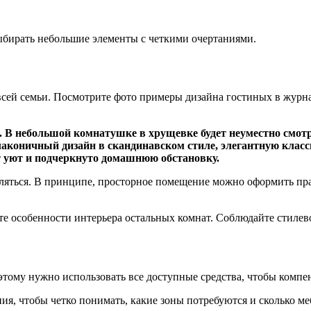
ыбирать небольшие элементы с четкими очертаниями.
сей семьи. Посмотрите фото примеры дизайна гостиных в журнал
я. В небольшой комнатушке в хрущевке будет неуместно см
лаконичный дизайн в скандинавском стиле, элегантную клас
ют уют и подчеркнуто домашнюю обстановку.
азгуляться. В принципе, просторное помещение можно оформить п
те особенности интерьера остальных комнат. Соблюдайте стиле
поэтому нужно использовать все доступные средства, чтобы комп
, чтобы четко понимать, какие зоны потребуются и сколько ме