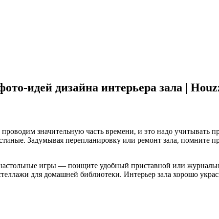
ото-идей дизайна интерьера зала | Houz
ы проводим значительную часть времени, и это надо учитывать п
остиные. Задумывая перепланировку или ремонт зала, помните пре
 настольные игры — поищите удобный приставной или журнальны
стеллажи для домашней библиотеки. Интерьер зала хорошо укра