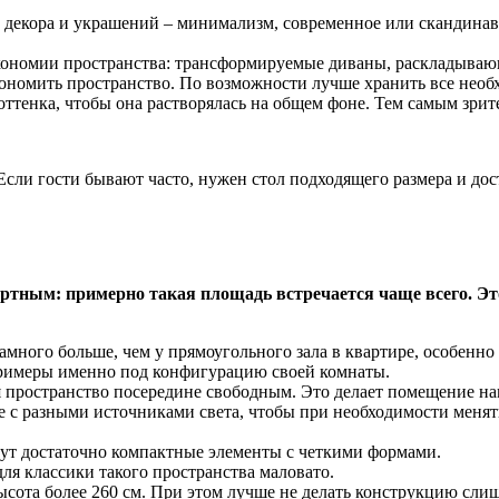
декора и украшений – минимализм, современное или скандинавс
ономии пространства: трансформируемые диваны, раскладывающи
ономить пространство. По возможности лучше хранить все необ
оттенка, чтобы она растворялась на общем фоне. Тем самым зрит
 Если гости бывают часто, нужен стол подходящего размера и до
дартным: примерно такая площадь встречается чаще всего. Э
много больше, чем у прямоугольного зала в квартире, особенн
примеры именно под конфигурацию своей комнаты.
я пространство посередине свободным. Это делает помещение на
 с разными источниками света, чтобы при необходимости менят
дут достаточно компактные элементы с четкими формами.
я классики такого пространства маловато.
высота более 260 см. При этом лучше не делать конструкцию сл