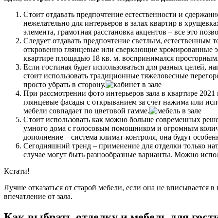
Стоит отдавать предпочтение естественности и сдержанн
нежелательно для интерьеров в залах квартир в хрущевк
элемента, грамотная расстановка акцентов – все это позв
Следует отдавать предпочтение светлым, естественным т
откровенно глянцевые или сверкающие хромированные эл
квартире площадью 18 кв. м. воспринимался просторным
Если гостиная будет использоваться для разных целей, на
стоит использовать традиционные тяжеловесные перегор
просто убрать в сторону.
При рассмотрении фото интерьеров зала в квартире 2021 
глянцевые фасады с открыванием за счет нажима или испо
мебели совпадает по цветовой гамме.
Стоит использовать как можно больше современных реш
умного дома с голосовым помощником и огромным количе
дополнение – система климат-контроля, она будут особен
Сегодняшний тренд – применение для отделки только нат
случае могут быть разнообразные варианты. Можно исполь
Кстати!
Лучше отказаться от старой мебели, если она не вписывается в
впечатление от зала.
Как выбрать отделку и мебель для гост