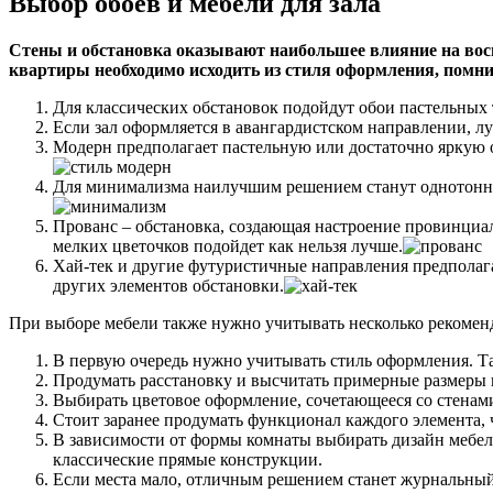
Выбор обоев и мебели для зала
Стены и обстановка оказывают наибольшее влияние на восп
квартиры необходимо исходить из стиля оформления, помни
Для классических обстановок подойдут обои пастельных 
Если зал оформляется в авангардистском направлении, л
Модерн предполагает пастельную или достаточно яркую
Для минимализма наилучшим решением станут однотонны
Прованс – обстановка, создающая настроение провинциал
мелких цветочков подойдет как нельзя лучше.
Хай-тек и другие футуристичные направления предполага
других элементов обстановки.
При выборе мебели также нужно учитывать несколько рекоменда
В первую очередь нужно учитывать стиль оформления. Так
Продумать расстановку и высчитать примерные размеры ка
Выбирать цветовое оформление, сочетающееся со стенами
Стоит заранее продумать функционал каждого элемента, 
В зависимости от формы комнаты выбирать дизайн мебе
классические прямые конструкции.
Если места мало, отличным решением станет журнальный