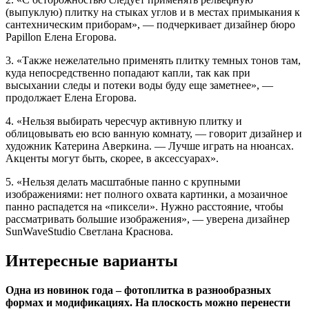
(выпуклую) плитку на стыках углов и в местах примыкания к
сантехническим приборам», — подчеркивает дизайнер бюро
Papillon
Елена Егорова
.
3.
«Также нежелательно применять плитку темных тонов там,
куда непосредственно попадают капли, так как при
высыхании следы и потеки воды буду еще заметнее», —
продолжает
Елена Егорова
.
4.
«Нельзя выбирать чересчур активную плитку и
облицовывать ею всю ванную комнату, — говорит дизайнер и
художник
Катерина Аверкина
. — Лучше играть на нюансах.
Акценты могут быть, скорее, в аксессуарах».
5.
«Нельзя делать масштабные панно с крупными
изображениями: нет полного охвата картинки, а мозаичное
панно распадется на «пиксели». Нужно расстояние, чтобы
рассматривать большие изображения», — уверена дизайнер
SunWaveStudio
Светлана Краснова
.
Интересные варианты
Одна из новинок года – фотоплитка в разнообразных
формах и модификациях. На плоскость можно перенести