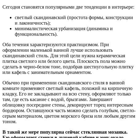
Сегодня становятся популярными две тенденции в интерьере:
светлый скандинавский (простота формы, конструкции
и лаконичность);
минималистическая урбанизация (динамика и
функциональность).
Оба течения характеризуются практицизмом. При
оформлении маленькой ванной лучше использовать
скандинавский стиль. Для этой цели нужна керамическая
плитка светлого или белого цвета. Плоскость пола можно
сделать в черно-белом тоне, подобрав шестиугольную плитку
или кафель с занимательным орнаментом.
Обычно при применении скандинавского стиля в ванной
комнате применяют светлый кафель, похожий на кирпичную
кладку, Его не закладывают на всю стену, оформляют только
там, где есть касание с водой, брызгами. Завершают
облицовку посередине стены, декорируют торец интересным
бордюром. Оставшуюся часть можно сделать голубым, светло-
серым материалом, цветом морского бриза или любым другим
тоном.
В такой же мере популярна сейчас стеклянная мозаика.
Ею оформляют стенки в душевой кабине и зону около