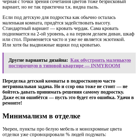
черная с точки зрения сочетания цветов тоже безрисковый
вариант, но не так практична т.к. видна пыль.
Если под детскую для подростка как обычно осталась
маленькая комната, придётся задействовать высоту.
Стандартный вариант — кровать чердак. Сама кровать
поднимается на 2-ой уровень, а на первом делаем диван, шкаф
или стол. Применяется часто и уже не является экзотикой.
Или хотя бы выдвижные ящики под кроватью.
Другие варианты дизайна:
Как обустроить маленькую
постирочную в типовой квартире — INMYROOM
Переделка детской комнаты в подростковую часто
нетривиальная задача. Но и ссор она тоже не стоит — не
бойтесь давать принимать решения самому подростку.
Даже если ошибётся — пусть это будет его ошибка. Удачи в
ремонте!
Минимализм в отделке
Уверен, пункты про белую мебель и монохромные цвета
отделки уже спровоцировали % людей подумать: