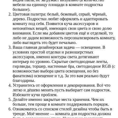
мебели на единицу площади в комнате подростка
большое).
Цветовая палитра
: белый, бежевый, серый, чёрный,
дерево. Подростки любят оформлять и адаптировать
комнату под себя. Появится куча аксессуаров и
непонятных вещей, имеющих свои цвета и свою долю
внимания. Если мы добавим цветов ещё и отделкой, то
либо не дадим возможность персонализировать комнату,
либо выглядеть это будет печально.
Ваша главная
дизайнерская задача — освещение
. В
условиях простой отделки и разношерстных
аксессуаров, именно контуры света дотягивают
интерьер по уровню. Скрытые светодиодные ленты,
гирлянды, торшер, настенные бра, светодиодное RGB (с
возможностью выбора цвета освещения, но без
фанатизма) освещение и т.д. За это вам реально будут
благодарны.
Устранитесь от оформления
и декорирования. Всё что
легко и дёшево менять пусть выбирает сам подросток.
Избежите кучи проблем.
Делайте именно
закрытые места хранения
. Чем их
больше, тем проще в комнате поддерживать порядок.
Ознакомьтесь со списком
стилей дизайна
чтобы быть в
тренде. Моё мнение —
комната для подростка должна