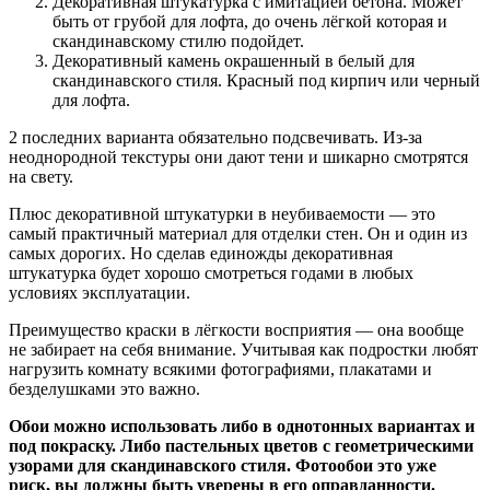
Декоративная штукатурка с имитацией бетона. Может
быть от грубой для лофта, до очень лёгкой которая и
скандинавскому стилю подойдет.
Декоративный камень окрашенный в белый для
скандинавского стиля. Красный под кирпич или черный
для лофта.
2 последних варианта обязательно подсвечивать. Из-за
неоднородной текстуры они дают тени и шикарно смотрятся
на свету.
Плюс декоративной штукатурки в неубиваемости — это
самый практичный материал для отделки стен. Он и один из
самых дорогих. Но сделав единожды декоративная
штукатурка будет хорошо смотреться годами в любых
условиях эксплуатации.
Преимущество краски в лёгкости восприятия — она вообще
не забирает на себя внимание. Учитывая как подростки любят
нагрузить комнату всякими фотографиями, плакатами и
безделушками это важно.
Обои можно использовать либо в однотонных вариантах и
под покраску. Либо пастельных цветов с геометрическими
узорами для скандинавского стиля. Фотообои это уже
риск, вы должны быть уверены в его оправданности.