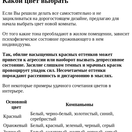
Какой цвет выбрать
Если Вы решили делать все самостоятельно и не
зацикливаться на дорогостоящем дизайне, предлагаю для
начала выбрать цвет новой комнаты.
От того какие тона преобладают в жилом помещении, зависит
психофизическое состояние проживающего в нем
индивидуума.
Так, обилие насыщенных красных оттенков может
привести к агрессии или наоборот вызвать депрессивное
состояние. Засилие слишком темных и мрачных красок
провоцирует упадок сил. Несочетаемые оттенки
порождают рассеянность и дисгармонию в мыслях.
Вот некоторые примеры удачного сочетания цветов в
интерьере.
Основной
Компаньоны
цвет
Белый, черно-белый, золотистый, синий,
Красный
серебристый
Оранжевый
Белый, красный, зеленый, черный, серый
Зеленый
Белый, салатовый, желтый, черный, серый