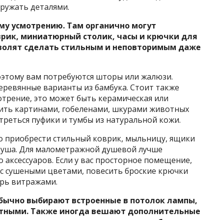
гружать деталями.
му усмотрению. Там органично могут
рик, миниатюрный столик, часы и крючки для
зволят сделать стильным и неповторимым даже
поэтому вам потребуются шторы или жалюзи.
ревянные варианты из бамбука. Стоит также
отрение, это может быть керамическая или
сить картинами, гобеленами, шкурами животных
треться пуфики и тумбы из натуральной кожи.
о приобрести стильный коврик, мыльницу, ящики
 душа. Для малометражной душевой лучше
аксессуаров. Если у вас просторное помещение,
с сушеными цветами, повесить броские крючки
ерь витражами.
обычно выбирают встроенные в потолок лампы,
етными. Также иногда вешают дополнительные