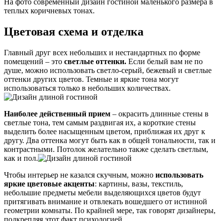
На фото современный дизайн гостиной маленького размера в
теплых коричневых тонах.
Цветовая схема и отделка
Главный друг всех небольших и нестандартных по форме
помещений – это
светлые оттенки.
Если белый вам не по
душе, можно использовать светло-серый, бежевый и светлые
оттенки других цветов. Темные и яркие тона могут
использоваться только в небольших количествах.
Наиболее действенный прием
– окрасить длинные стены в
светлые тона, тем самым раздвигая их, а короткие стены
выделить более насыщенным цветом, приближая их друг к
другу. Два оттенка могут быть как в общей тональности, так и
контрастными. Потолок желательно также сделать светлым,
как и пол.
Чтобы интерьер не казался скучным, можно
использовать
яркие цветовые акценты
: картины, вазы, текстиль,
небольшие предметы мебели выделяющихся цветов будут
притягивать внимание и отвлекать вошедшего от истинной
геометрии комнаты. По крайней мере, так говорят дизайнеры,
подкрепляя этот факт психологией.