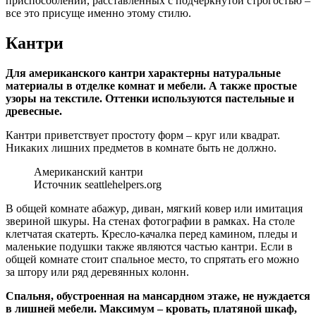
приспособлений, расставленных с подчеркнутой строгостью –
все это присуще именно этому стилю.
Кантри
Для американского кантри характерны натуральные
материалы в отделке комнат и мебели. А также простые
узоры на текстиле. Оттенки используются пастельные и
древесные.
Кантри приветствует простоту форм – круг или квадрат.
Никаких лишних предметов в комнате быть не должно.
Американский кантри
Источник seattlehelpers.org
В общей комнате абажур, диван, мягкий ковер или имитация
звериной шкуры. На стенах фотографии в рамках. На столе
клетчатая скатерть. Кресло-качалка перед камином, пледы и
маленькие подушки также являются частью кантри. Если в
общей комнате стоит спальное место, то спрятать его можно
за штору или ряд деревянных колонн.
Спальня, обустроенная на мансардном этаже, не нуждается
в лишней мебели. Максимум – кровать, платяной шкаф,