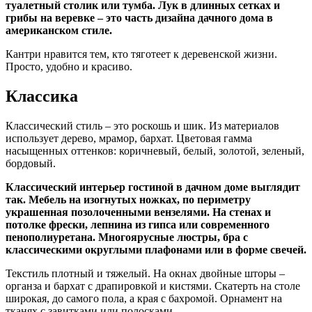
туалетный столик или тумба. Лук в длинных сетках и
грибы на веревке – это часть дизайна дачного дома в
американском стиле.
Кантри нравится тем, кто тяготеет к деревенской жизни.
Просто, удобно и красиво.
Классика
Классический стиль – это роскошь и шик. Из материалов
использует дерево, мрамор, бархат. Цветовая гамма
насыщенных оттенков: коричневый, белый, золотой, зеленый,
бордовый.
Классический интерьер гостиной в дачном доме выглядит
так. Мебель на изогнутых ножках, по периметру
украшенная позолоченными вензелями. На стенах и
потолке фрески, лепнина из гипса или современного
пенополиуретана. Многоярусные люстры, бра с
классическими округлыми плафонами или в форме свечей.
Текстиль плотный и тяжелый. На окнах двойные шторы –
органза и бархат с драпировкой и кистями. Скатерть на столе
широкая, до самого пола, а края с бахромой. Орнамент на
тканях с завитками или полосками.