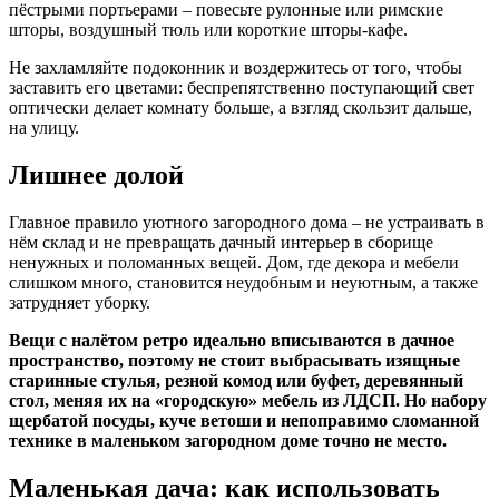
пёстрыми портьерами – повесьте рулонные или римские
шторы, воздушный тюль или короткие шторы-кафе.
Не захламляйте подоконник и воздержитесь от того, чтобы
заставить его цветами: беспрепятственно поступающий свет
оптически делает комнату больше, а взгляд скользит дальше,
на улицу.
Лишнее долой
Главное правило уютного загородного дома – не устраивать в
нём склад и не превращать дачный интерьер в сборище
ненужных и поломанных вещей. Дом, где декора и мебели
слишком много, становится неудобным и неуютным, а также
затрудняет уборку.
Вещи с налётом ретро идеально вписываются в дачное
пространство, поэтому не стоит выбрасывать изящные
старинные стулья, резной комод или буфет, деревянный
стол, меняя их на «городскую» мебель из ЛДСП. Но набору
щербатой посуды, куче ветоши и непоправимо сломанной
технике в маленьком загородном доме точно не место.
Маленькая дача: как использовать