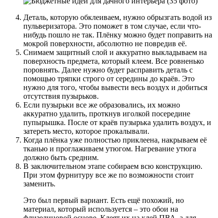
Деталь, которую обклеиваем, нужно обрызгать водой из
пульверизатора. Это поможет в том случае, если что-
нибудь пошло не так. Плёнку можно будет поправить на
мокрой поверхности, абсолютно не повредив её.
Снимаем защитный слой и аккуратно выкладываем на
поверхность предмета, который клеем. Все ровненько
поровнять. Далее нужно будет расправить деталь с
помощью тряпки строго от середины до краёв. Это
нужно для того, чтобы вывести весь воздух и добиться
отсутствия пузырьков.
Если пузырьки все же образовались, их можно
аккуратно удалить, проткнув иголкой посередине
пупырышка. После от краёв пузырька удалить воздух, и
затереть место, которое прокалывали.
Когда плёнка уже полностью приклеена, накрываем её
тканью и проглаживаем утюгом. Нагревание утюга
должно быть средним.
В заключительном этапе собираем всю конструкцию.
При этом фурнитуру все же по возможности стоит
заменить.
Это был первый вариант. Есть ещё похожий, но
материал, который используется – это обои на
флизелиновой основе. Клеят их на клей ПВА, а для