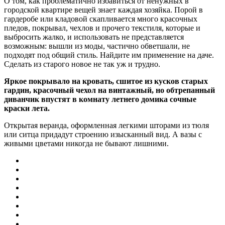
О том, как проблематично избавиться от ненужных в
городской квартире вещей знает каждая хозяйка. Порой в
гардеробе или кладовой скапливается много красочных
пледов, покрывал, чехлов и прочего текстиля, которые и
выбросить жалко, и использовать не представляется
возможным: вышли из моды, частично обветшали, не
подходят под общий стиль. Найдите им применение на даче.
Сделать из старого новое не так уж и трудно.
Яркое покрывало на кровать, сшитое из кусков старых
гардин, красочный чехол на винтажный, но обтрепанный
диванчик впустят в комнату летнего домика сочные
краски лета.
Открытая веранда, оформленная легкими шторами из тюля
или ситца придадут строению изысканный вид. А вазы с
живыми цветами никогда не бывают лишними.