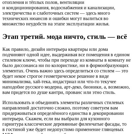
отопления и тёплых полов, вентиляции
и кондиционирования, водоснабжения и канализации,
электричества и слаботочных систем — здесь много
технических нюансов и ошибки могут вылиться во
множество неудобств на этапе эксплуатации жилья.
Этап третий. мода ничто, стиль — всё
Как правило, дизайн интерьера квартиры или дома
подчиняют одной идее, выдерживая все помещения в едином
стилевом ключе, чтобы при переходе из комнаты в комнату не
было диссонанса ни по колористике, ни в формообразующих
элементах. Очень важно здесь определиться со стилем — это
будет некое строгое геометрическое решение в виде
минимализма, хай-тека, индастриал или что-то текучее
наподобие русского модерна, арт-деко, бионики, а, возможно,
вам придется по душе кантри, прованс или этно стиль.
Использовать и объединять элементы различных стилевых
направлений достаточно сложно, поэтому советуем вам
придерживаться определённого единства в декорировании
интерьера. Скажем, если вы выбрали для кухонного
гарнитура классические деревянные филенчатые фасады, то
в гостиной уже будет недопустимо применение глянцевых